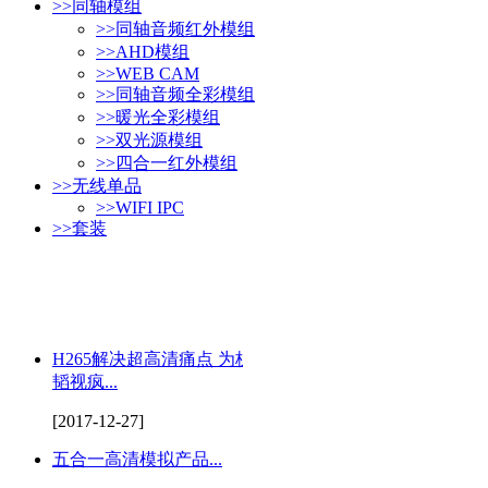
>>
同轴模组
>>
同轴音频红外模组
>>
AHD模组
>>
WEB CAM
>>
同轴音频全彩模组
>>
暖光全彩模组
>>
双光源模组
>>
四合一红外模组
>>
无线单品
>>
WIFI IPC
>>
套装
H265解决超高清痛点 为杭州
韬视疯...
[2017-12-27]
五合一高清模拟产品...