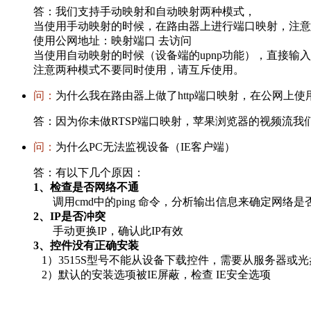
答：
我们支持手动映射和自动映射两种模式，
当使用手动映射的时候，在路由器上进行端口映射，注意手
使用公网地址：映射端口 去访问
当使用自动映射的时候（设备端的upnp功能），直接输
注意两种模式不要同时使用，请互斥使用。
问：
为什么我在路由器上做了http端口映射，在公网上
答：
因为你未做RTSP端口映射，苹果浏览器的视频流我们
问：
为什么PC无法监视设备（IE客户端）
答：
有以下几个原因：
1、检查是否网络不通
调用cmd中的ping 命令，分析输出信息来确定网络
2、IP是否冲突
手动更换IP，确认此IP有效
3、控件没有正确安装
1）3515S型号不能从设备下载控件，需要从服务器或
2）默认的安装选项被IE屏蔽，检查 IE安全选项