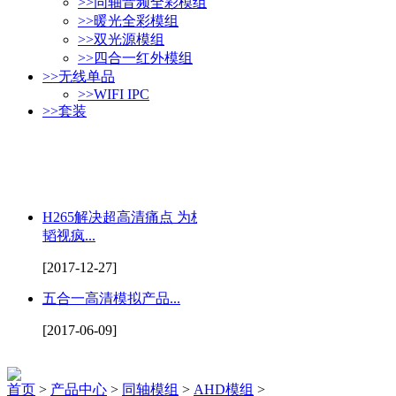
>>
同轴音频全彩模组
>>
暖光全彩模组
>>
双光源模组
>>
四合一红外模组
>>
无线单品
>>
WIFI IPC
>>
套装
H265解决超高清痛点 为杭州
韬视疯...
[2017-12-27]
五合一高清模拟产品...
[2017-06-09]
首页
>
产品中心
>
同轴模组
>
AHD模组
>