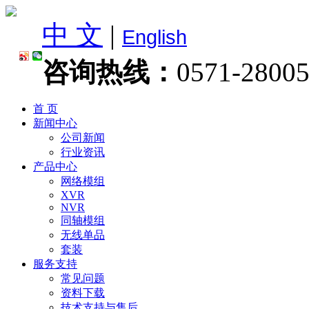
中 文
|
English
咨询热线：
0571-2800
首 页
新闻中心
公司新闻
行业资讯
产品中心
网络模组
XVR
NVR
同轴模组
无线单品
套装
服务支持
常见问题
资料下载
技术支持与售后