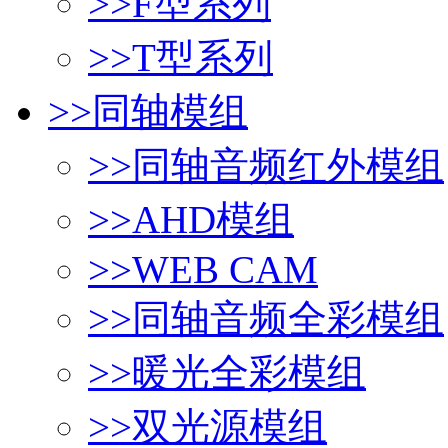
>>
F型系列
>>
T型系列
>>
同轴模组
>>
同轴音频红外模组
>>
AHD模组
>>
WEB CAM
>>
同轴音频全彩模组
>>
暖光全彩模组
>>
双光源模组