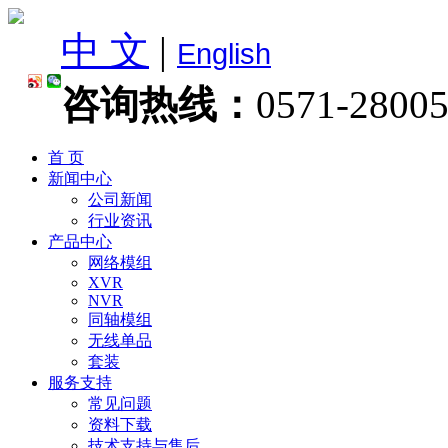
中 文
|
English
咨询热线：
0571-2800
首 页
新闻中心
公司新闻
行业资讯
产品中心
网络模组
XVR
NVR
同轴模组
无线单品
套装
服务支持
常见问题
资料下载
技术支持与售后