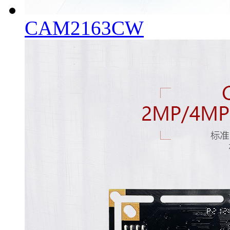
CAM2163CW