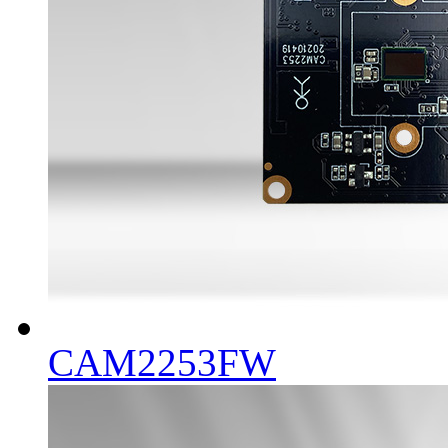
CAM2253FW