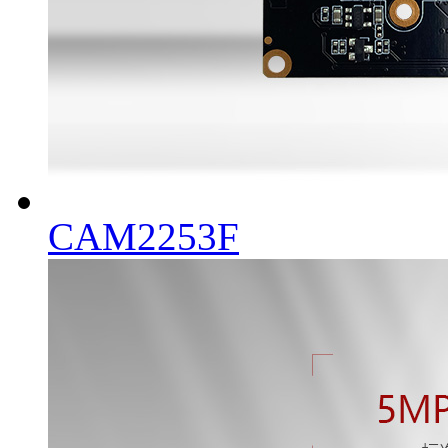
CAM2253F