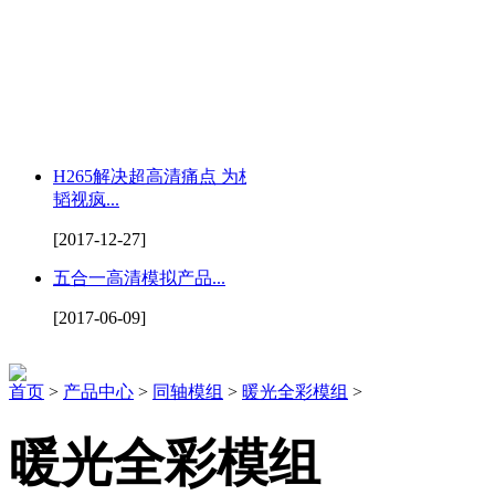
H265解决超高清痛点 为杭州
韬视疯...
[2017-12-27]
五合一高清模拟产品...
[2017-06-09]
首页
>
产品中心
>
同轴模组
>
暖光全彩模组
>
暖光全彩模组