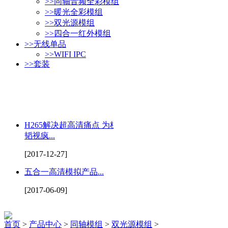
>>
同轴音频全彩模组
>>
暖光全彩模组
>>
双光源模组
>>
四合一红外模组
>>
无线单品
>>
WIFI IPC
>>
套装
H265解决超高清痛点 为杭州
韬视疯...
[2017-12-27]
五合一高清模拟产品...
[2017-06-09]
首页
>
产品中心
>
同轴模组
>
双光源模组
>