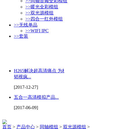
>>
同轴音频全彩模组
>>
暖光全彩模组
>>
双光源模组
>>
四合一红外模组
>>
无线单品
>>
WIFI IPC
>>
套装
H265解决超高清痛点 为杭州
韬视疯...
[2017-12-27]
五合一高清模拟产品...
[2017-06-09]
首页
>
产品中心
>
同轴模组
>
双光源模组
>