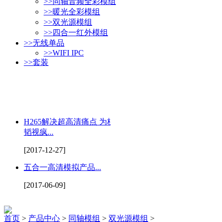
>>
同轴音频全彩模组
>>
暖光全彩模组
>>
双光源模组
>>
四合一红外模组
>>
无线单品
>>
WIFI IPC
>>
套装
H265解决超高清痛点 为杭州
韬视疯...
[2017-12-27]
五合一高清模拟产品...
[2017-06-09]
首页
>
产品中心
>
同轴模组
>
双光源模组
>