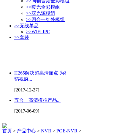
>>
同轴音频全彩模组
>>
暖光全彩模组
>>
双光源模组
>>
四合一红外模组
>>
无线单品
>>
WIFI IPC
>>
套装
H265解决超高清痛点 为杭州
韬视疯...
[2017-12-27]
五合一高清模拟产品...
[2017-06-09]
首页
>
产品中心
>
NVR
>
POE-NVR
>