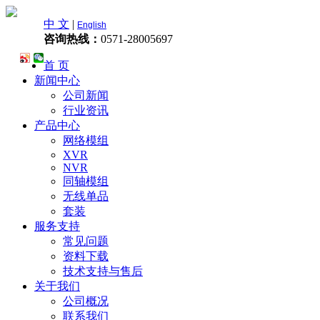
中 文
|
English
咨询热线：
0571-28005697
首 页
新闻中心
公司新闻
行业资讯
产品中心
网络模组
XVR
NVR
同轴模组
无线单品
套装
服务支持
常见问题
资料下载
技术支持与售后
关于我们
公司概况
联系我们