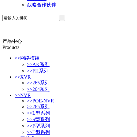
战略合作伙伴
产品中心
P
roducts
>>
网络模组
>>
AK系列
>>
FH系列
>>
XVR
>>
265系列
>>
264系列
>>
NVR
>>
POE-NVR
>>
265系列
>>
L型系列
>>
S型系列
>>
F型系列
>>
T型系列