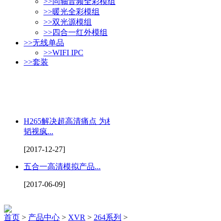
>>
同轴音频全彩模组
>>
暖光全彩模组
>>
双光源模组
>>
四合一红外模组
>>
无线单品
>>
WIFI IPC
>>
套装
H265解决超高清痛点 为杭州
韬视疯...
[2017-12-27]
五合一高清模拟产品...
[2017-06-09]
首页
>
产品中心
>
XVR
>
264系列
>