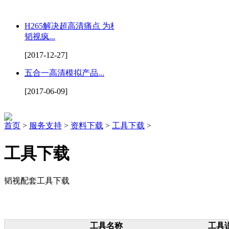
H265解决超高清痛点 为杭州
韬视疯...
[2017-12-27]
五合一高清模拟产品...
[2017-06-09]
首页
>
服务支持
>
资料下载
>
工具下载
>
工具下载
韬视配套工具下载
工具名称
工具